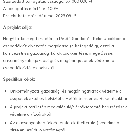
Szerződött támogatás összege: 57 000 000 Ft
A támogatás mértéke: 100%
Projekt befejezési dátuma: 2023.09.15.
A projekt célja:
Nagytilaj község területén, a Petőfi Sándor és Béke utcákban a
csapadékvíz elvezetés megoldása (a befogadóig), ezzel a
környezeti és gazdasági károk csökkentése, megelőzése,
önkormányzati, gazdasági és magáningatlanok védelme a
csapadékvíztől és belvíztől.
Specifikus célok:
Önkormányzati, gazdasági és magáningatlanok védelme a
csapadékvíztől és belvíztől a Petőfi Sándor és Béke utcákban
A projekt területén megvalósuló/t értékteremtő beruházások
védelme a vízkároktól
Az alacsonyabban fekvő területek (belterület) védelme a
hirtelen lezúduló víztömegtől