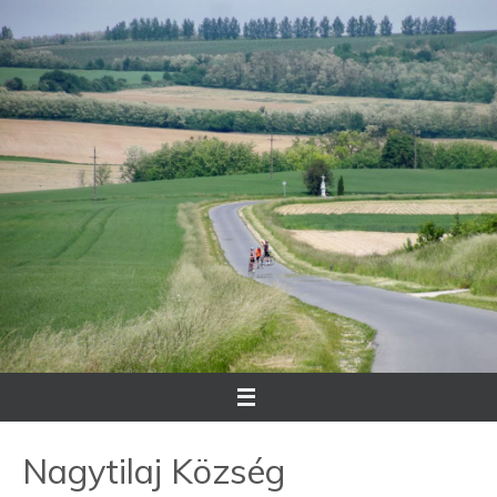
Megszakítás
Nagytilaj Község