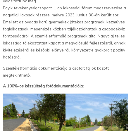
valósítottunk meg.
Egyik tevékenységcsoport: 1 db lakossági fórum megszervezése a
nagytilaji lakosok részére, melyre 2023. június 30-án került sor.
Emellett az óvodás korú gyermekek játékos programok, kézműves
foglalkozások, mesenézés közben tájékozódhattak a csapadékvíz
fontosságáról. A szemléletformáló programok által Nagytilaj teljes
lakossága tájékoztatást kapott a megvalósuló fejlesztésről, annak
kivitelezéséről és későbbi előnyeiről, környezetre gyakorolt pozitív
hatásáról.
Szemléletformálás dokumentációja a csatolt fájlok között
megtekinthető.
A 100%-os készültség fotódokumentációja: