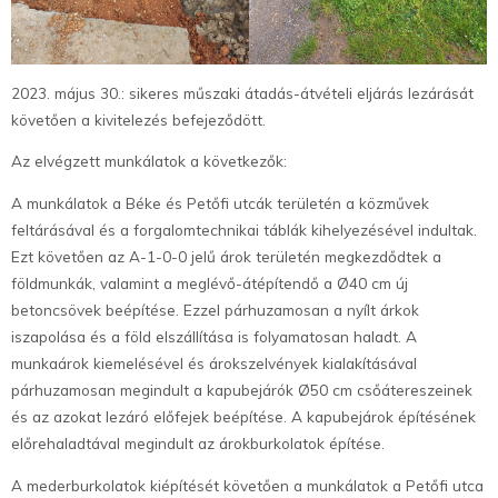
2023. május 30.: sikeres műszaki átadás-átvételi eljárás lezárását
követően a kivitelezés befejeződött.
Az elvégzett munkálatok a következők:
A munkálatok a Béke és Petőfi utcák területén a közművek
feltárásával és a forgalomtechnikai táblák kihelyezésével indultak.
Ezt követően az A-1-0-0 jelű árok területén megkezdődtek a
földmunkák, valamint a meglévő-átépítendő a Ø40 cm új
betoncsövek beépítése. Ezzel párhuzamosan a nyílt árkok
iszapolása és a föld elszállítása is folyamatosan haladt. A
munkaárok kiemelésével és árokszelvények kialakításával
párhuzamosan megindult a kapubejárók Ø50 cm csőátereszeinek
és az azokat lezáró előfejek beépítése. A kapubejárok építésének
előrehaladtával megindult az árokburkolatok építése.
A mederburkolatok kiépítését követően a munkálatok a Petőfi utca