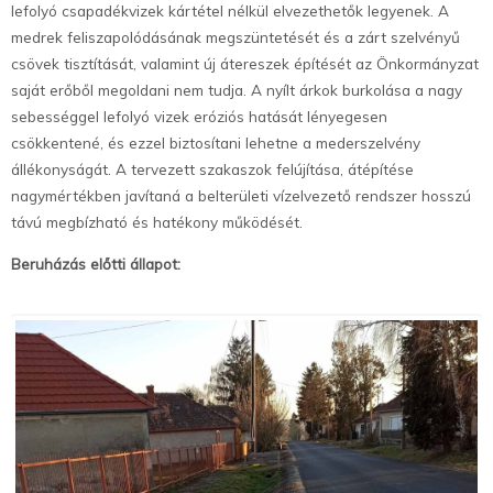
lefolyó csapadékvizek kártétel nélkül elvezethetők legyenek. A
medrek feliszapolódásának megszüntetését és a zárt szelvényű
csövek tisztítását, valamint új átereszek építését az Önkormányzat
saját erőből megoldani nem tudja. A nyílt árkok burkolása a nagy
sebességgel lefolyó vizek eróziós hatását lényegesen
csökkentené, és ezzel biztosítani lehetne a mederszelvény
állékonyságát. A tervezett szakaszok felújítása, átépítése
nagymértékben javítaná a belterületi vízelvezető rendszer hosszú
távú megbízható és hatékony működését.
Beruházás előtti állapot: