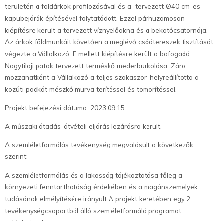
területén a földárkok profilozásával és a tervezett Ø40 cm-es
kapubejárók építésével folytatódott. Ezzel párhuzamosan
kiépítésre került a tervezett víznyelőakna és a bekötőcsatornája.
Az árkok földmunkáit követően a meglévő csőátereszek tisztítását
végezte a Vállalkozó. E mellett kiépítésre került a bofogadó
Nagytilaji patak tervezett terméskő mederburkolása. Záró
mozzanatként a Vállalkozó a teljes szakaszon helyreállította a
közúti padkát mészkő murva terítéssel és tömörítéssel.
Projekt befejezési dátuma: 2023.09.15.
A műszaki átadás-átvételi eljárás lezárásra került.
A szemléletformálás tevékenység megvalósult a következők
szerint:
A szemléletformálás és a lakosság tájékoztatása főleg a
környezeti fenntarthatóság érdekében és a magánszemélyek
tudásának elmélyítésére irányult A projekt keretében egy 2
tevékenységcsoportból álló szemléletformáló programot