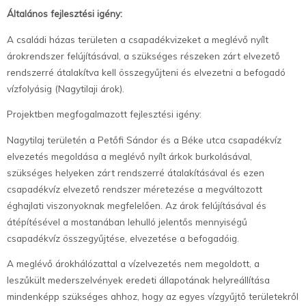
Általános fejlesztési igény:
A családi házas területen a csapadékvizeket a meglévő nyílt
árokrendszer felújításával, a szükséges részeken zárt elvezető
rendszerré átalakítva kell összegyűjteni és elvezetni a befogadó
vízfolyásig (Nagytilaji árok).
Projektben megfogalmazott fejlesztési igény:
Nagytilaj területén a Petőfi Sándor és a Béke utca csapadékvíz
elvezetés megoldása a meglévő nyílt árkok burkolásával,
szükséges helyeken zárt rendszerré átalakításával és ezen
csapadékvíz elvezető rendszer méretezése a megváltozott
éghajlati viszonyoknak megfelelően. Az árok felújításával és
átépítésével a mostanában lehulló jelentős mennyiségű
csapadékvíz összegyűjtése, elvezetése a befogadóig.
A meglévő árokhálózattal a vízelvezetés nem megoldott, a
leszűkült mederszelvények eredeti állapotának helyreállítása
mindenképp szükséges ahhoz, hogy az egyes vízgyűjtő területekről