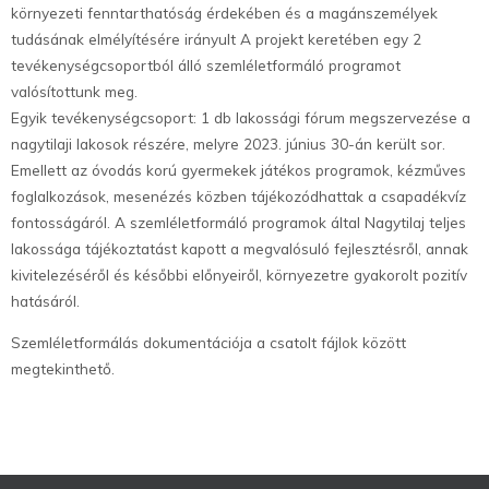
környezeti fenntarthatóság érdekében és a magánszemélyek
tudásának elmélyítésére irányult A projekt keretében egy 2
tevékenységcsoportból álló szemléletformáló programot
valósítottunk meg.
Egyik tevékenységcsoport: 1 db lakossági fórum megszervezése a
nagytilaji lakosok részére, melyre 2023. június 30-án került sor.
Emellett az óvodás korú gyermekek játékos programok, kézműves
foglalkozások, mesenézés közben tájékozódhattak a csapadékvíz
fontosságáról. A szemléletformáló programok által Nagytilaj teljes
lakossága tájékoztatást kapott a megvalósuló fejlesztésről, annak
kivitelezéséről és későbbi előnyeiről, környezetre gyakorolt pozitív
hatásáról.
Szemléletformálás dokumentációja a csatolt fájlok között
megtekinthető.