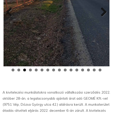
Previo
Next
us
A kivitelezési munkálatokra vonatkozó vállalkozási szerződés 2022.
október 28-án, a legalacsonyabb ajánlati árat adó GEOMÉ Kft.-vel
(9751 Vép, Dózsa György utca 42.) aláírásra került. A munkaterület
átadás-átvételi eljárás 2022. december 6-án zárult. A kivitelezés